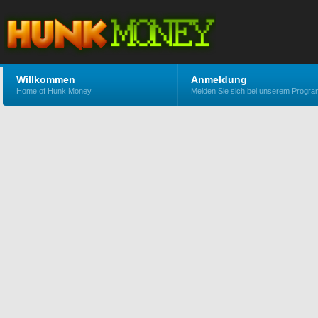
Willkommen
Anmeldung
Home of Hunk Money
Melden Sie sich bei unserem Progr